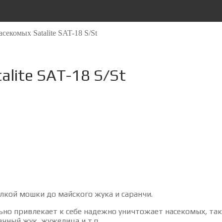
секомых Satalite SAT-18 S/St
lite SAT-18 S/St
лкой мошки до майского жука и саранчи.
о привлекает к себе надежно уничтожает насекомых, таких
ачный жук, жужелица и т.п.