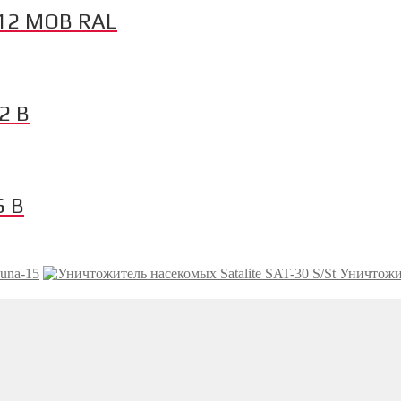
-12 MOB RAL
2 B
6 B
una-15
Уничтожит