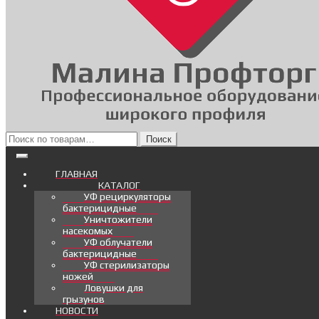
Искать:
Поиск
ГЛАВНАЯ
КАТАЛОГ
УФ рециркуляторы
бактерицидные
Уничтожители
насекомых
УФ облучатели
бактерицидные
УФ стерилизаторы
ножей
Ловушки для
грызунов
НОВОСТИ