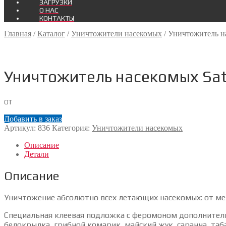
ЗАГРУЗКИ
О НАС
КОНТАКТЫ
Главная
/
Каталог
/
Уничтожители насекомых
/
Уничтожитель на
Уничтожитель насекомых Sata
ОТ
Добавить в заказ
Артикул:
836
Категория:
Уничтожители насекомых
Описание
Детали
Описание
Уничтожение абсолютно всех летающих насекомых: от ме
Специальная клеевая подложка с феромоном дополнительн
белокрылка, грибной комарик, майский жук, саранча, таб