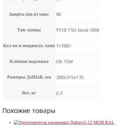
Защита (кв.м) макс
90
Тип лампы
Y518 T5U bend-18W
Кол-во и мощность ламп
1×18Вт
Клеевая подложка
GB-15W
Размеры ДхШхВ, мм
300x315x135
Вес, кг
2,3
Похожие товары