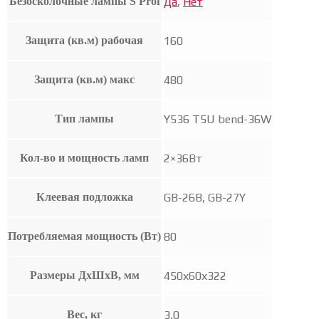
Безосколочные лампы S'Prof
Да
,
Нет
Защита (кв.м) рабочая
160
Защита (кв.м) макс
480
Тип лампы
Y536 T5U bend-36W
Кол-во и мощность ламп
2×36Вт
Клеевая подложка
GB-26B, GB-27Y
Потребляемая мощность (Вт)
80
Размеры ДхШхВ, мм
450х60х322
Вес, кг
3,0