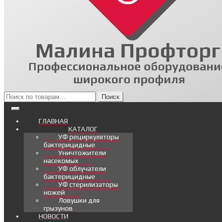
Искать:
Поиск
ГЛАВНАЯ
КАТАЛОГ
УФ рециркуляторы
бактерицидные
Уничтожители
насекомых
УФ облучатели
бактерицидные
УФ стерилизаторы
ножей
Ловушки для
грызунов
НОВОСТИ