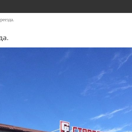
реезда.
да.