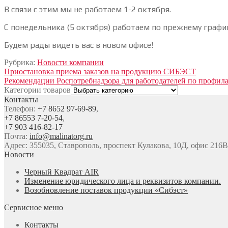
В связи с этим мы не работаем 1-2 октября.
С понедельника (5 октября) работаем по прежнему график
Будем рады видеть вас в новом офисе!
Рубрика:
Новости компании
Навигация
Предыдущая
Приостановка приема заказов на продукцию СИБЭСТ
запись:
Следующая
Рекомендации Роспотребнадзора для работодателей по профил
по
запись:
Категории товаров
записям
Контакты
Телефон:
+7 8652 97-69-89
,
+7 86553 7-20-54
,
+7 903 416-82-17
Почта:
info@malinatorg.ru
Адрес: 355035, Ставрополь, проспект Кулакова, 10Д, офис 216В
Новости
Черный Квадрат AIR
Изменение юридического лица и реквизитов компании.
Возобновление поставок продукции «Сибэст»
Сервисное меню
Контакты